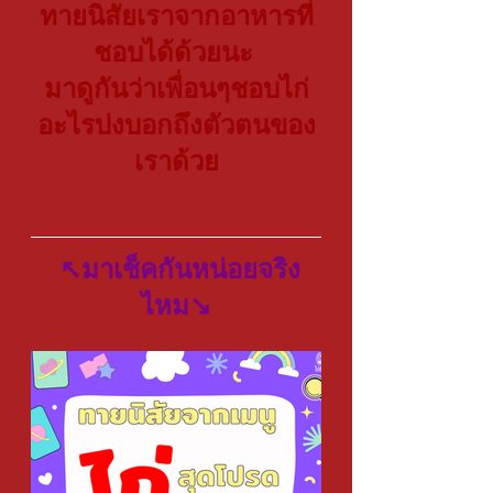
ทายนิสัยเราจากอาหารที่
ชอบได้ด้วยนะ 
มาดูกันว่าเพื่อนๆชอบไก่
อะไรบ่งบอกถึงตัวตนของ
เราด้วย
 ↖มาเช็คกันหน่อยจริง
ไหม↘