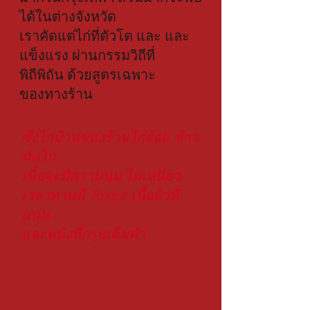
ได้ในต่างจังหวัด 
เราคัดแต่ไก่ที่ตัวโต และ และ
แข็งแรง ผ่านกรรมวิถีที่
พิถีพิถัน ด้วยสูตรเฉพาะ
ของทางร้าน
ซึ่งไก่บ้านของร้านไก่ย้อย ข้าว
มันไก่ 
เนื้อจะมีความนุ่ม ไม่เหนียว 
เวลาทานมี Textur เนื้อผิวที่
แน่น
และหนังที่กรุบเต็มคำ